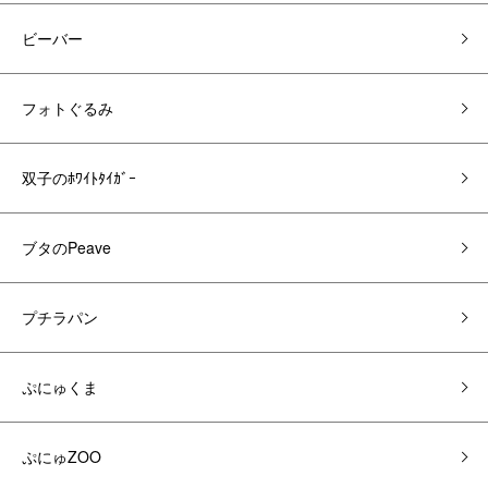
ビーバー
フォトぐるみ
双子のﾎﾜｲﾄﾀｲｶﾞｰ
ブタのPeave
プチラパン
ぷにゅくま
ぷにゅZOO