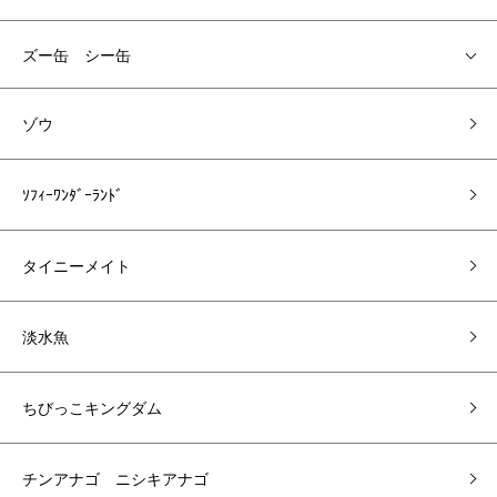
ズー缶 シー缶
ゾウ
ｿﾌｨｰﾜﾝﾀﾞｰﾗﾝﾄﾞ
タイニーメイト
淡水魚
ちびっこキングダム
チンアナゴ ニシキアナゴ