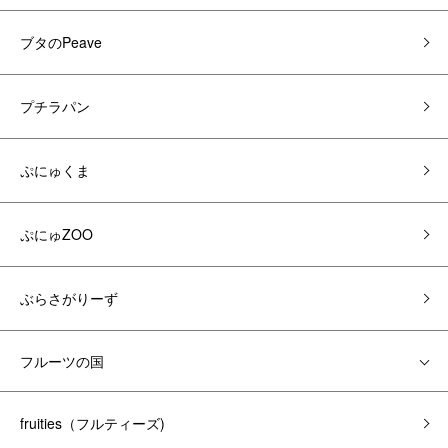
ブタのPeave
プチラパン
ぷにゅくま
ぷにゅZOO
ぶらさがりーず
フルーツの国
fruities（フルティーズ)