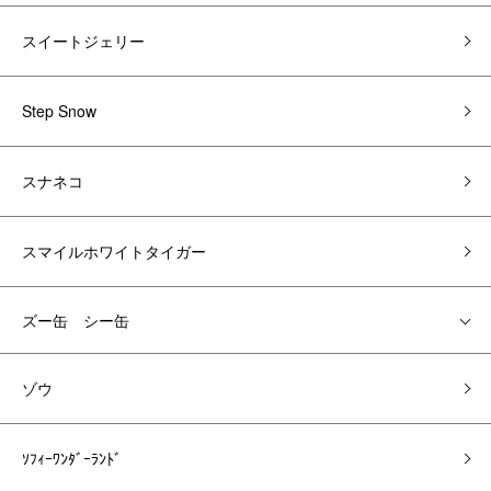
スイートジェリー
Step Snow
スナネコ
スマイルホワイトタイガー
ズー缶 シー缶
ゾウ
ｿﾌｨｰﾜﾝﾀﾞｰﾗﾝﾄﾞ