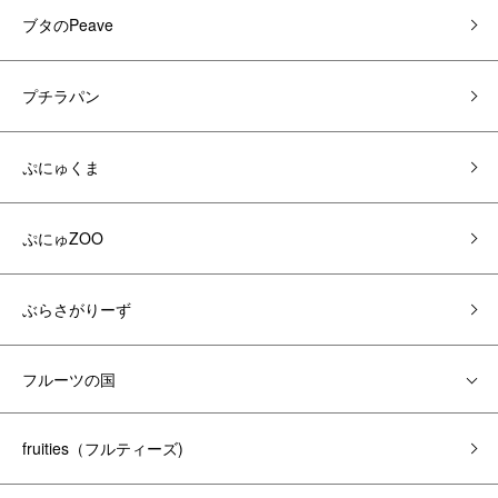
ブタのPeave
プチラパン
ぷにゅくま
ぷにゅZOO
ぶらさがりーず
フルーツの国
fruities（フルティーズ)