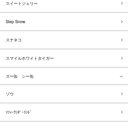
スイートジェリー
Step Snow
スナネコ
スマイルホワイトタイガー
ズー缶 シー缶
ゾウ
ｿﾌｨｰﾜﾝﾀﾞｰﾗﾝﾄﾞ