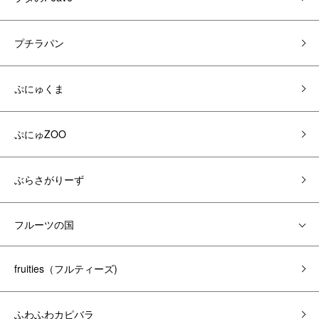
プチラパン
ぷにゅくま
ぷにゅZOO
ぶらさがりーず
フルーツの国
fruities（フルティーズ)
ふわふわカピバラ