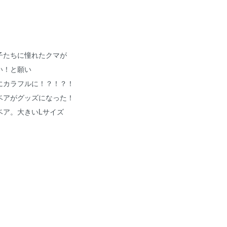
子たちに憧れたクマが
い！と願い
にカラフルに！？！？！
ベアがグッズになった！
ベア。大きいLサイズ