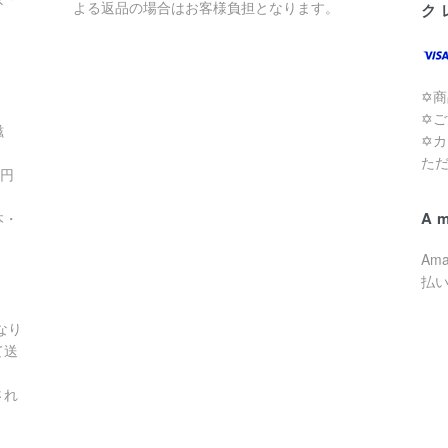
よる返品の場合はお客様負担となります。
ク
✡
✡
滋
✡
た
0円
A
本・
Am
払
なり
て送
され