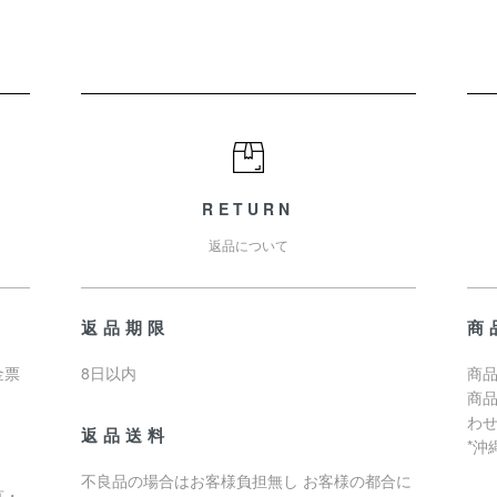
RETURN
返品について
返品期限
商
金票
8日以内
商品
商
わ
返品送料
*
不良品の場合はお客様負担無し お客様の都合に
京・