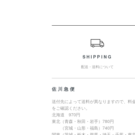
ショッピングガイド
SHIPPING
配送・送料について
佐川急便
送付先によって送料が異なりますので、料
をご確認ください。
北海道 970円
東北（青森・秋田・岩手）780円
（宮城・山形・福島）740円
関東（茨城・栃木・群馬・埼玉・千葉・東