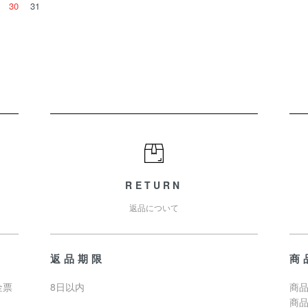
30
31
RETURN
返品について
返品期限
商
金票
8日以内
商品
商