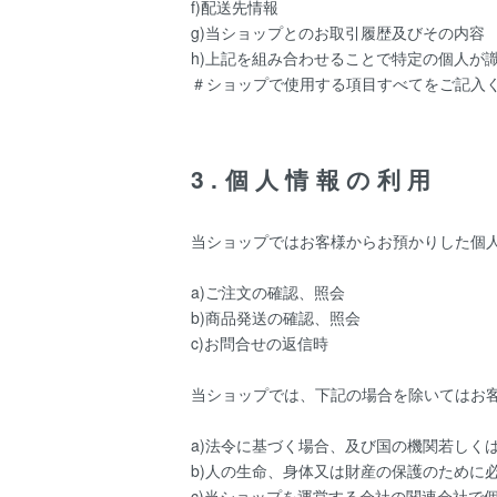
f)配送先情報
g)当ショップとのお取引履歴及びその内容
h)上記を組み合わせることで特定の個人が
＃ショップで使用する項目すべてをご記入
3.個人情報の利用
当ショップではお客様からお預かりした個
a)ご注文の確認、照会
b)商品発送の確認、照会
c)お問合せの返信時
当ショップでは、下記の場合を除いてはお
a)法令に基づく場合、及び国の機関若しく
b)人の生命、身体又は財産の保護のために
c)当ショップを運営する会社の関連会社で