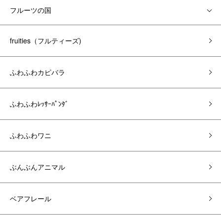
フルーツの国
fruities（フルティーズ)
ふわふわカピバラ
ふわふわﾚｯｻｰﾊﾟﾝﾀﾞ
ふわふわワニ
ぶんぶんアニマル
ベアフレール