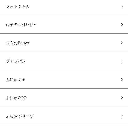
フォトぐるみ
双子のﾎﾜｲﾄﾀｲｶﾞｰ
ブタのPeave
プチラパン
ぷにゅくま
ぷにゅZOO
ぶらさがりーず