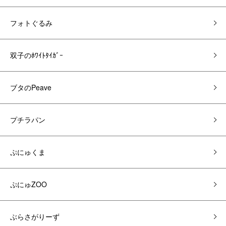
フォトぐるみ
双子のﾎﾜｲﾄﾀｲｶﾞｰ
ブタのPeave
プチラパン
ぷにゅくま
ぷにゅZOO
ぶらさがりーず