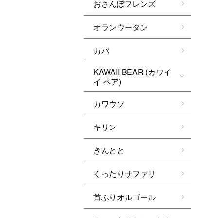
おさんぽフレンズ
オランウータン
カバ
KAWAII BEAR (カワイ
イ ベア)
カワウソ
キリン
きんとと
くったりサファリ
首ふりオルゴール