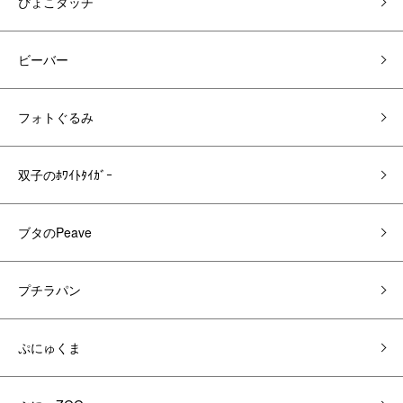
ぴょこタッチ
ビーバー
フォトぐるみ
双子のﾎﾜｲﾄﾀｲｶﾞｰ
ブタのPeave
プチラパン
ぷにゅくま