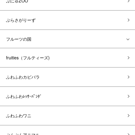
ぷにゅZOO
ぶらさがりーず
フルーツの国
fruities（フルティーズ)
ふわふわカピバラ
ふわふわﾚｯｻｰﾊﾟﾝﾀﾞ
ふわふわワニ
ぶんぶんアニマル