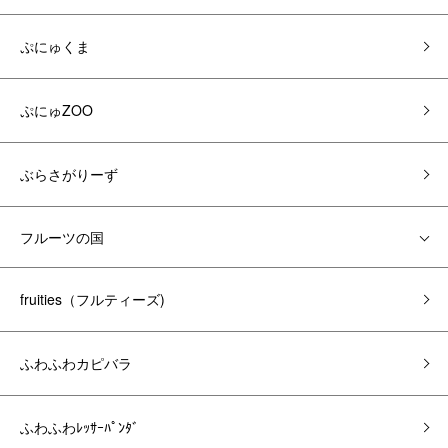
ぷにゅくま
ぷにゅZOO
ぶらさがりーず
フルーツの国
fruities（フルティーズ)
ふわふわカピバラ
ふわふわﾚｯｻｰﾊﾟﾝﾀﾞ