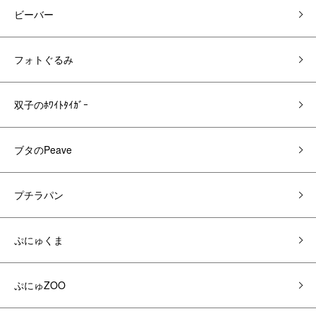
ビーバー
フォトぐるみ
双子のﾎﾜｲﾄﾀｲｶﾞｰ
ブタのPeave
プチラパン
ぷにゅくま
ぷにゅZOO