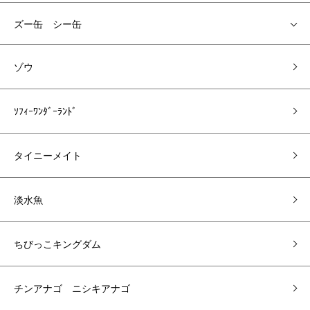
ズー缶 シー缶
ゾウ
ｿﾌｨｰﾜﾝﾀﾞｰﾗﾝﾄﾞ
タイニーメイト
淡水魚
ちびっこキングダム
チンアナゴ ニシキアナゴ