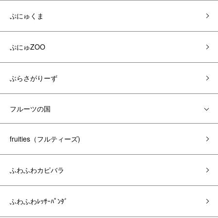
ぷにゅくま
ぷにゅZOO
ぶらさがりーず
フルーツの国
fruities（フルティーズ)
ふわふわカピバラ
ふわふわﾚｯｻｰﾊﾟﾝﾀﾞ