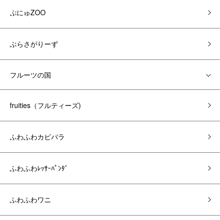
ぷにゅZOO
ぶらさがりーず
フルーツの国
fruities（フルティーズ)
ふわふわカピバラ
ふわふわﾚｯｻｰﾊﾟﾝﾀﾞ
ふわふわワニ