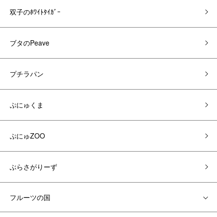
双子のﾎﾜｲﾄﾀｲｶﾞｰ
ブタのPeave
プチラパン
ぷにゅくま
ぷにゅZOO
ぶらさがりーず
フルーツの国