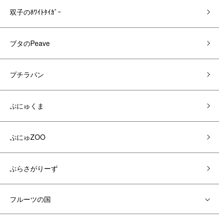
双子のﾎﾜｲﾄﾀｲｶﾞｰ
ブタのPeave
プチラパン
ぷにゅくま
ぷにゅZOO
ぶらさがりーず
フルーツの国