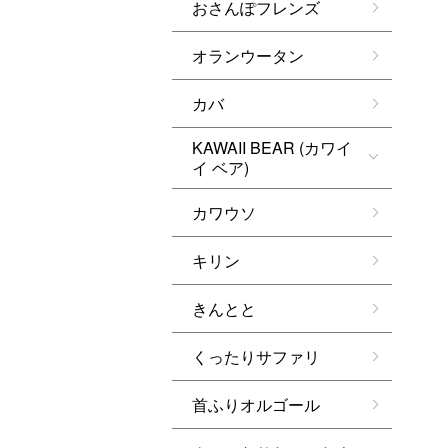
おさんぽフレンズ
オランウータン
カバ
KAWAII BEAR (カワイ
イ ベア)
カワウソ
キリン
きんとと
くったりサファリ
首ふりオルゴール