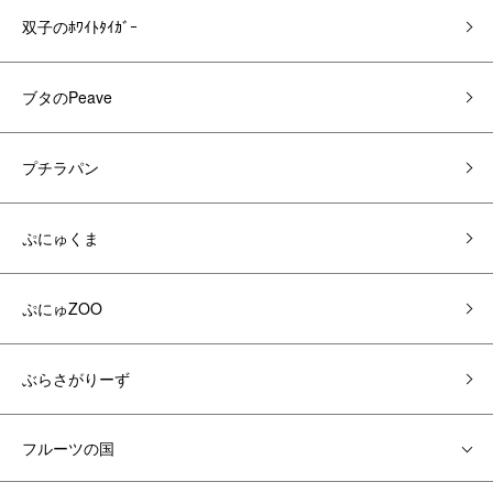
双子のﾎﾜｲﾄﾀｲｶﾞｰ
ブタのPeave
プチラパン
ぷにゅくま
ぷにゅZOO
ぶらさがりーず
フルーツの国