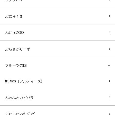
ぷにゅくま
ぷにゅZOO
ぶらさがりーず
フルーツの国
fruities（フルティーズ)
ふわふわカピバラ
ふわふわﾚｯｻｰﾊﾟﾝﾀﾞ