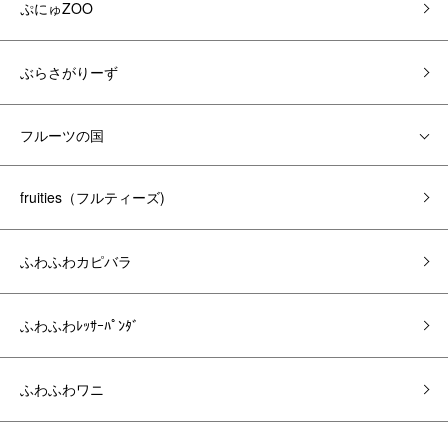
ぷにゅZOO
ぶらさがりーず
フルーツの国
fruities（フルティーズ)
ふわふわカピバラ
ふわふわﾚｯｻｰﾊﾟﾝﾀﾞ
ふわふわワニ