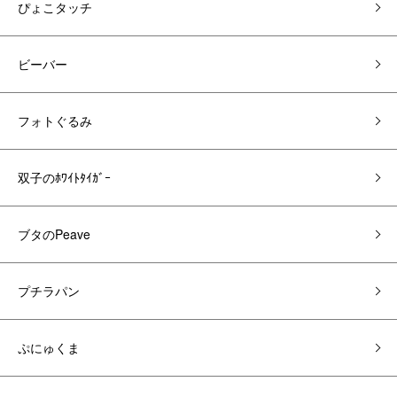
ぴょこタッチ
ビーバー
フォトぐるみ
双子のﾎﾜｲﾄﾀｲｶﾞｰ
ブタのPeave
プチラパン
ぷにゅくま