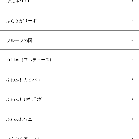
ぷにゅZOO
ぶらさがりーず
フルーツの国
fruities（フルティーズ)
ふわふわカピバラ
ふわふわﾚｯｻｰﾊﾟﾝﾀﾞ
ふわふわワニ
ぶんぶんアニマル