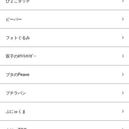
ぴょこタッチ
ビーバー
フォトぐるみ
双子のﾎﾜｲﾄﾀｲｶﾞｰ
ブタのPeave
プチラパン
ぷにゅくま