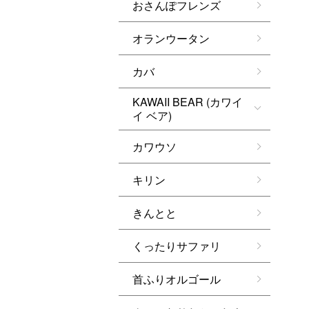
おさんぽフレンズ
オランウータン
カバ
KAWAII BEAR (カワイ
イ ベア)
カワウソ
キリン
きんとと
くったりサファリ
首ふりオルゴール