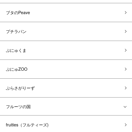
ブタのPeave
プチラパン
ぷにゅくま
ぷにゅZOO
ぶらさがりーず
フルーツの国
fruities（フルティーズ)