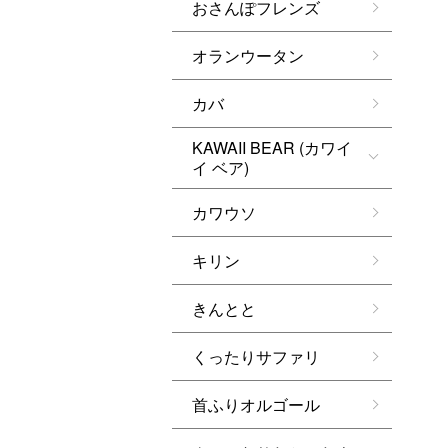
おさんぽフレンズ
オランウータン
カバ
KAWAII BEAR (カワイ
イ ベア)
カワウソ
キリン
きんとと
くったりサファリ
首ふりオルゴール