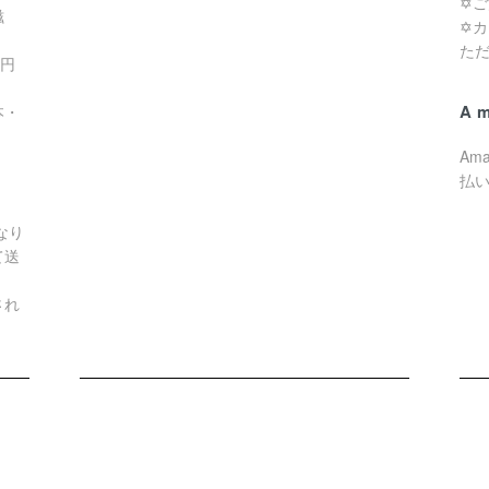
✡
滋
✡
た
0円
A
本・
Am
払
なり
て送
され