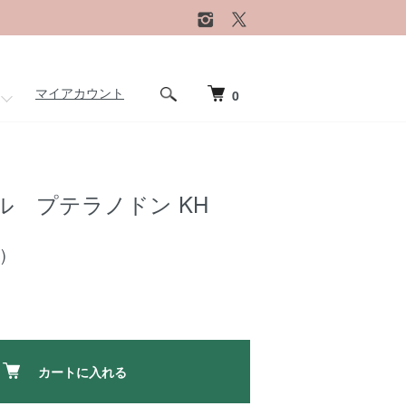
マイアカウント
0
ル プテラノドン KH
)
カートに入れる