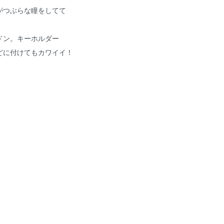
がつぶらな瞳をしてて
！
ドン。キーホルダー
どに付けてもカワイイ！
m