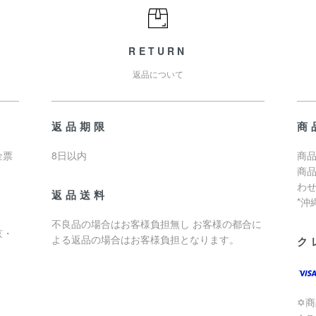
RETURN
返品について
返品期限
商
金票
8日以内
商品
商
わ
返品送料
*
不良品の場合はお客様負担無し お客様の都合に
京・
よる返品の場合はお客様負担となります。
ク
✡