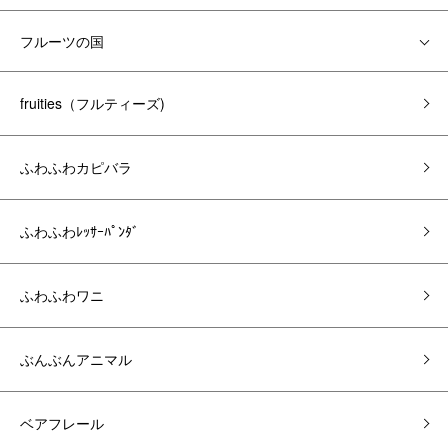
フルーツの国
fruities（フルティーズ)
ふわふわカピバラ
ふわふわﾚｯｻｰﾊﾟﾝﾀﾞ
ふわふわワニ
ぶんぶんアニマル
ベアフレール