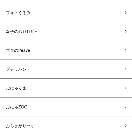
フォトぐるみ
双子のﾎﾜｲﾄﾀｲｶﾞｰ
ブタのPeave
プチラパン
ぷにゅくま
ぷにゅZOO
ぶらさがりーず