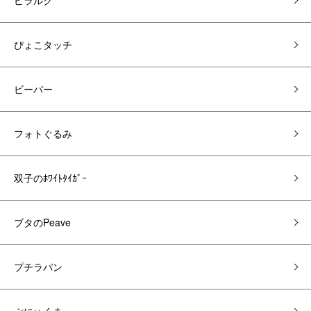
ピラルク
ぴょこタッチ
ビーバー
フォトぐるみ
双子のﾎﾜｲﾄﾀｲｶﾞｰ
ブタのPeave
プチラパン