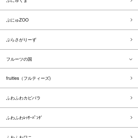
ぷにゅくま
ぷにゅZOO
ぶらさがりーず
フルーツの国
fruities（フルティーズ)
ふわふわカピバラ
ふわふわﾚｯｻｰﾊﾟﾝﾀﾞ
ふわふわワニ