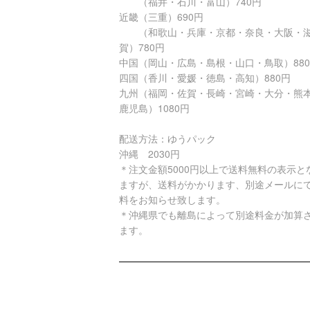
（福井・石川・富山）740円
近畿（三重）690円
（和歌山・兵庫・京都・奈良・大阪・
賀）780円
中国（岡山・広島・島根・山口・鳥取）88
四国（香川・愛媛・徳島・高知）880円
九州（福岡・佐賀・長崎・宮崎・大分・熊
鹿児島）1080円
配送方法：ゆうパック
沖縄 2030円
＊注文金額5000円以上で送料無料の表示と
ますが、送料がかかります、別途メールに
料をお知らせ致します。
＊沖縄県でも離島によって別途料金が加算
ます。