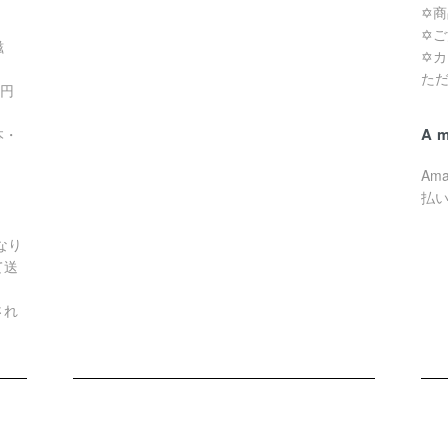
✡
✡
滋
✡
た
0円
A
本・
Am
払
なり
て送
され