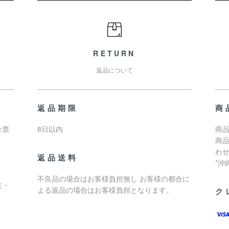
RETURN
返品について
返品期限
商
金票
8日以内
商品
商
わ
返品送料
*
不良品の場合はお客様負担無し お客様の都合に
京・
よる返品の場合はお客様負担となります。
ク