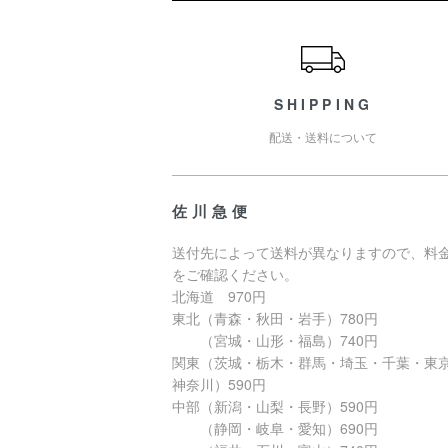
ショッピングガイド
SHIPPING
配送・送料について
佐川急便
送付先によって送料が異なりますので、料
をご確認ください。
北海道 970円
東北（青森・秋田・岩手）780円
（宮城・山形・福島）740円
関東（茨城・栃木・群馬・埼玉・千葉・東
神奈川）590円
中部（新潟・山梨・長野）590円
（静岡・岐阜・愛知）690円