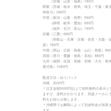
（宮城・山形・福島）740円
関東（茨城・栃木・群馬・埼玉・千葉・東
神奈川）590円
中部（新潟・山梨・長野）590円
（静岡・岐阜・愛知）690円
（福井・石川・富山）740円
近畿（三重）690円
（和歌山・兵庫・京都・奈良・大阪・
賀）780円
中国（岡山・広島・島根・山口・鳥取）88
四国（香川・愛媛・徳島・高知）880円
九州（福岡・佐賀・長崎・宮崎・大分・熊
鹿児島）1080円
配送方法：ゆうパック
沖縄 2030円
＊注文金額5000円以上で送料無料の表示と
ますが、送料がかかります、別途メールに
料をお知らせ致します。
＊沖縄県でも離島によって別途料金が加算
ます。