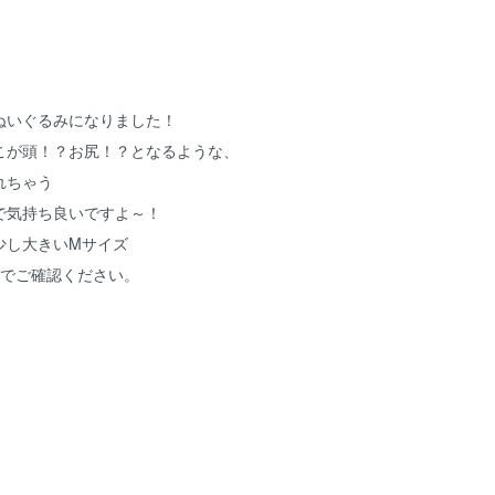
ぬいぐるみになりました！
こが頭！？お尻！？となるような、
れちゃう
で気持ち良いですよ～！
少し大きいMサイズ
真でご確認ください。