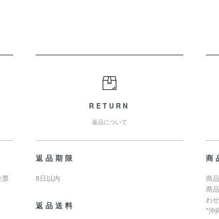
RETURN
返品について
返品期限
商
金票
8日以内
商品
商
わ
返品送料
*