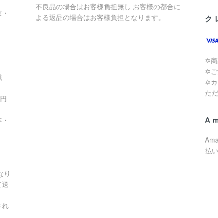
不良品の場合はお客様負担無し お客様の都合に
京・
よる返品の場合はお客様負担となります。
ク
✡
✡
滋
✡
た
0円
A
本・
Am
払
なり
て送
され