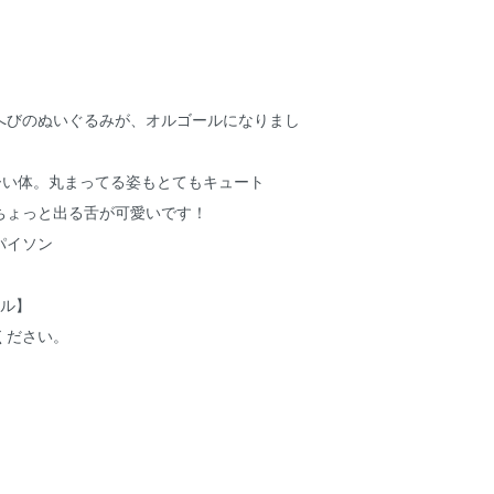
へびのぬいぐるみが、オルゴールになりまし
ーい体。丸まってる姿もとてもキュート
ちょっと出る舌が可愛いです！
パイソン
ール】
ください。