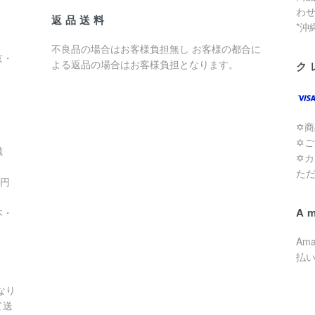
わ
返品送料
*
不良品の場合はお客様負担無し お客様の都合に
京・
よる返品の場合はお客様負担となります。
ク
✡
✡
滋
✡
た
0円
A
本・
Am
払
なり
て送