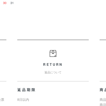
30
31
RETURN
返品について
返品期限
商
金票
8日以内
商品
商