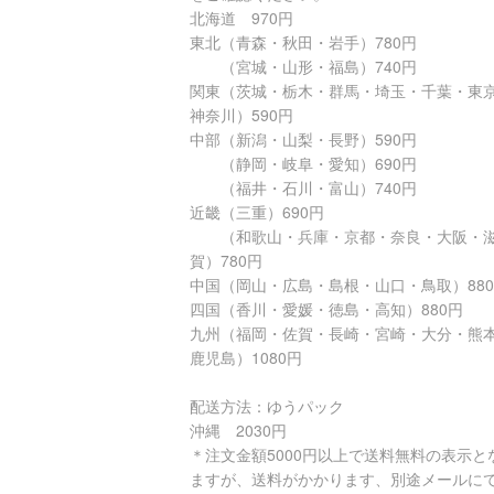
北海道 970円
東北（青森・秋田・岩手）780円
（宮城・山形・福島）740円
関東（茨城・栃木・群馬・埼玉・千葉・東
神奈川）590円
中部（新潟・山梨・長野）590円
（静岡・岐阜・愛知）690円
（福井・石川・富山）740円
近畿（三重）690円
（和歌山・兵庫・京都・奈良・大阪・
賀）780円
中国（岡山・広島・島根・山口・鳥取）88
四国（香川・愛媛・徳島・高知）880円
九州（福岡・佐賀・長崎・宮崎・大分・熊
鹿児島）1080円
配送方法：ゆうパック
沖縄 2030円
＊注文金額5000円以上で送料無料の表示と
ますが、送料がかかります、別途メールに