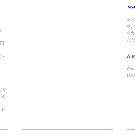
✡
✡
滋
✡
た
0円
A
本・
Am
払
なり
て送
され