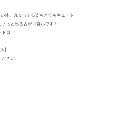
ーい体。丸まってる姿もとてもキュート
ちょっと出る舌が可愛いです！
ンドロ
ール】
ください。