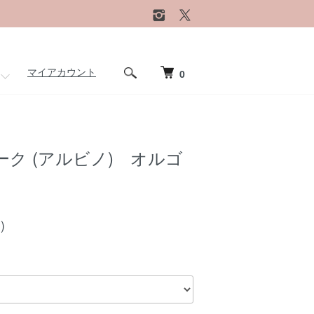
マイアカウント
0
ク (アルビノ) オルゴ
)