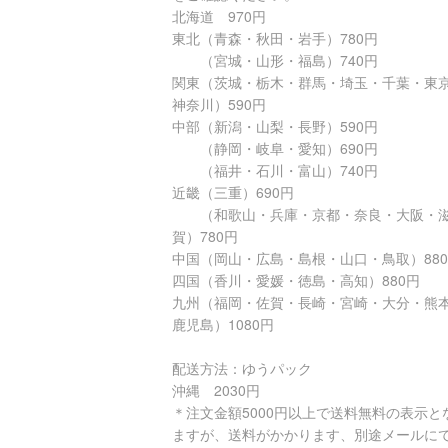
北海道 970円
東北（青森・秋田・岩手）780円
（宮城・山形・福島）740円
関東（茨城・栃木・群馬・埼玉・千葉・東
神奈川）590円
中部（新潟・山梨・長野）590円
（静岡・岐阜・愛知）690円
（福井・石川・富山）740円
近畿（三重）690円
（和歌山・兵庫・京都・奈良・大阪・
賀）780円
中国（岡山・広島・島根・山口・鳥取）88
四国（香川・愛媛・徳島・高知）880円
九州（福岡・佐賀・長崎・宮崎・大分・熊
鹿児島）1080円
配送方法：ゆうパック
沖縄 2030円
＊注文金額5000円以上で送料無料の表示と
ますが、送料がかかります、別途メールに