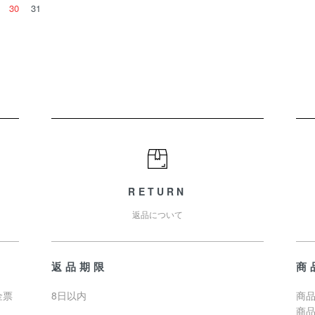
30
31
RETURN
返品について
返品期限
商
金票
8日以内
商品
商