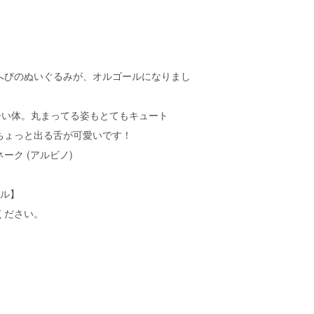
へびのぬいぐるみが、オルゴールになりまし
ーい体。丸まってる姿もとてもキュート
ちょっと出る舌が可愛いです！
ーク (アルビノ)
ール】
ください。