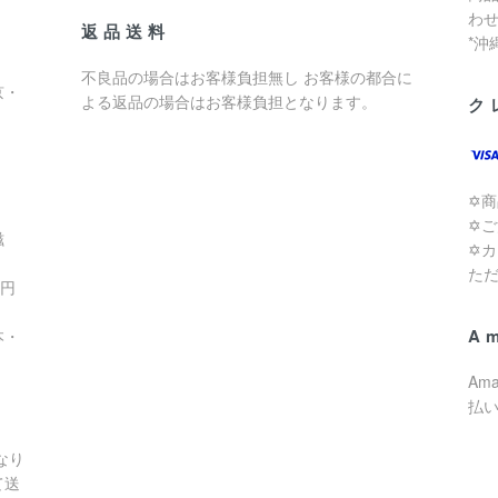
わ
返品送料
*
不良品の場合はお客様負担無し お客様の都合に
京・
よる返品の場合はお客様負担となります。
ク
✡
✡
滋
✡
た
0円
A
本・
Am
払
なり
て送