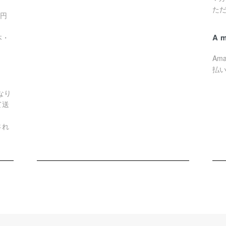
た
0円
A
本・
Am
払
なり
て送
され