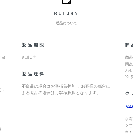
RETURN
返品について
返品期限
商
金票
8日以内
商品
商
わ
返品送料
*
不良品の場合はお客様負担無し お客様の都合に
京・
よる返品の場合はお客様負担となります。
ク
✡
✡
滋
✡