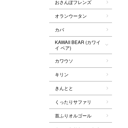
おさんぽフレンズ
オランウータン
カバ
KAWAII BEAR (カワイ
イ ベア)
カワウソ
キリン
きんとと
くったりサファリ
首ふりオルゴール