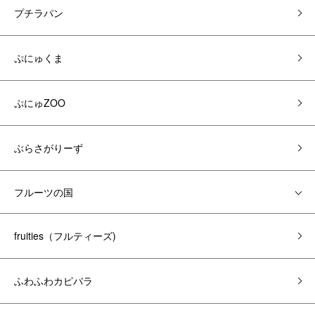
プチラパン
ぷにゅくま
ぷにゅZOO
ぶらさがりーず
フルーツの国
fruities（フルティーズ)
ふわふわカピバラ