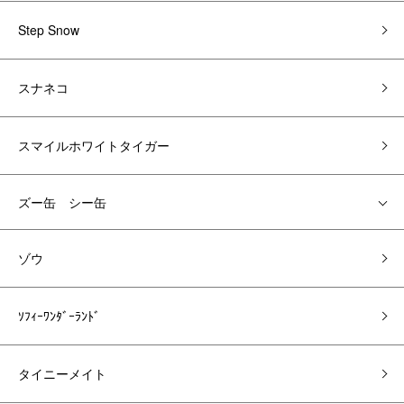
Step Snow
スナネコ
スマイルホワイトタイガー
ズー缶 シー缶
ゾウ
ｿﾌｨｰﾜﾝﾀﾞｰﾗﾝﾄﾞ
タイニーメイト