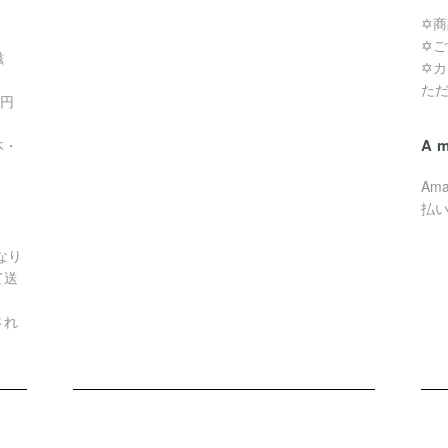
✡
✡
滋
✡
た
0円
A
本・
Am
払
なり
て送
され