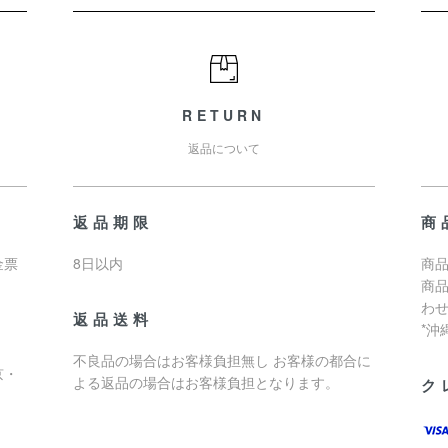
RETURN
返品について
返品期限
商
金票
8日以内
商品
商
わ
返品送料
*
不良品の場合はお客様負担無し お客様の都合に
京・
よる返品の場合はお客様負担となります。
ク