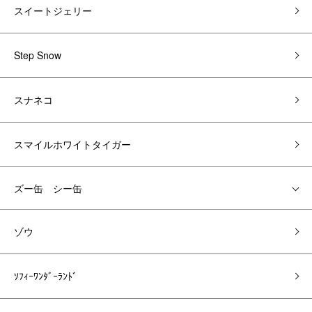
スイートジェリー
Step Snow
スナネコ
スマイルホワイトタイガー
ズー缶 シー缶
ゾウ
ｿﾌｨｰﾜﾝﾀﾞｰﾗﾝﾄﾞ