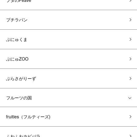
ブタのPeave
プチラパン
ぷにゅくま
ぷにゅZOO
ぶらさがりーず
フルーツの国
fruities（フルティーズ)
ふわふわカピバラ