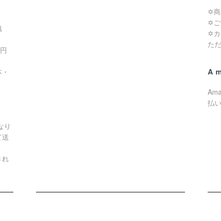
✡
✡
滋
✡
た
0円
A
本・
Am
払
なり
て送
され