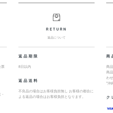
RETURN
返品について
返品期限
商
金票
8日以内
商品
商
わ
返品送料
*
不良品の場合はお客様負担無し お客様の都合に
京・
よる返品の場合はお客様負担となります。
ク