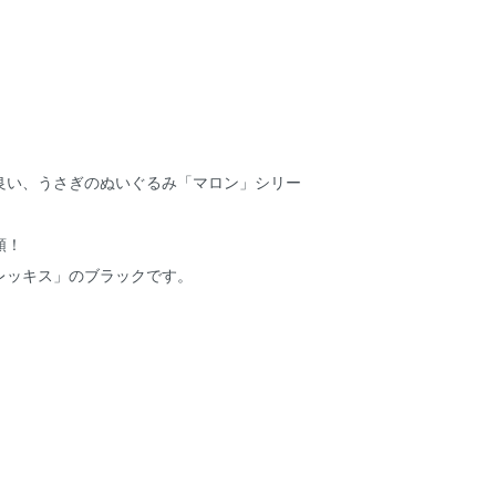
！
良い、うさぎのぬいぐるみ「マロン」シリー
類！
レッキス」のブラックです。