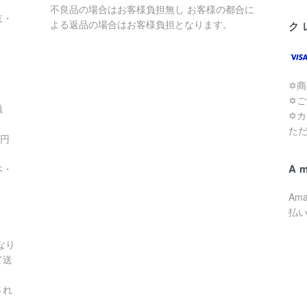
不良品の場合はお客様負担無し お客様の都合に
京・
よる返品の場合はお客様負担となります。
ク
✡
✡
滋
✡
た
0円
A
本・
Am
払
なり
て送
され