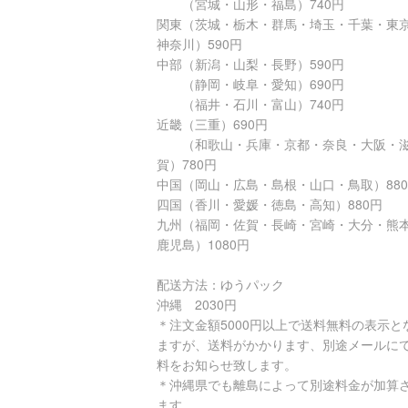
（宮城・山形・福島）740円
関東（茨城・栃木・群馬・埼玉・千葉・東
神奈川）590円
中部（新潟・山梨・長野）590円
（静岡・岐阜・愛知）690円
（福井・石川・富山）740円
近畿（三重）690円
（和歌山・兵庫・京都・奈良・大阪・
賀）780円
中国（岡山・広島・島根・山口・鳥取）88
四国（香川・愛媛・徳島・高知）880円
九州（福岡・佐賀・長崎・宮崎・大分・熊
鹿児島）1080円
配送方法：ゆうパック
沖縄 2030円
＊注文金額5000円以上で送料無料の表示と
ますが、送料がかかります、別途メールに
料をお知らせ致します。
＊沖縄県でも離島によって別途料金が加算
ます。