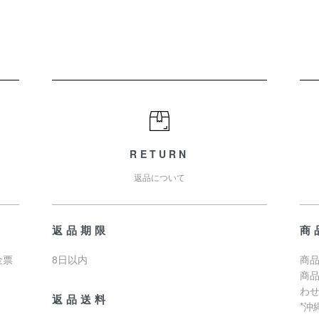
RETURN
返品について
返品期限
商
金票
8日以内
商品
商
わ
返品送料
*