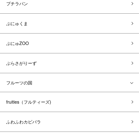
プチラパン
ぷにゅくま
ぷにゅZOO
ぶらさがりーず
フルーツの国
fruities（フルティーズ)
ふわふわカピバラ