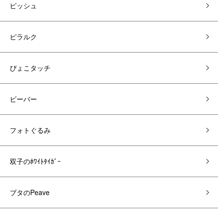
ピッシュ
ピラルク
ぴょこタッチ
ビーバー
フォトぐるみ
双子のﾎﾜｲﾄﾀｲｶﾞｰ
ブタのPeave