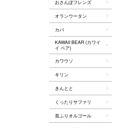
おさんぽフレンズ
オランウータン
カバ
KAWAII BEAR (カワイ
イ ベア)
カワウソ
キリン
きんとと
くったりサファリ
首ふりオルゴール