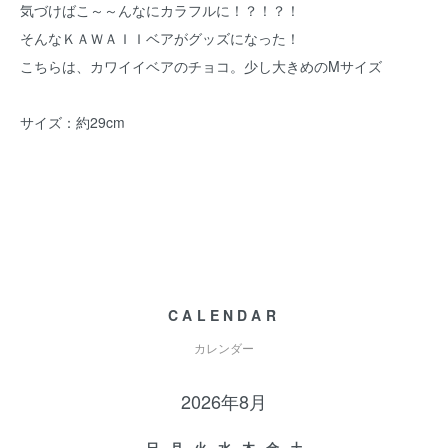
気づけばこ～～んなにカラフルに！？！？！
そんなＫＡＷＡＩＩベアがグッズになった！
こちらは、カワイイベアのチョコ。少し大きめのMサイズ
サイズ：約29cm
CALENDAR
カレンダー
2026年8月
日
月
火
水
木
金
土