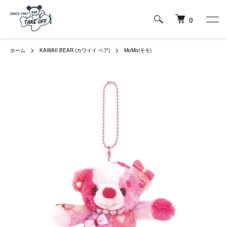
0
ホーム
KAWAII BEAR (カワイイ ベア)
MoMo(モモ)