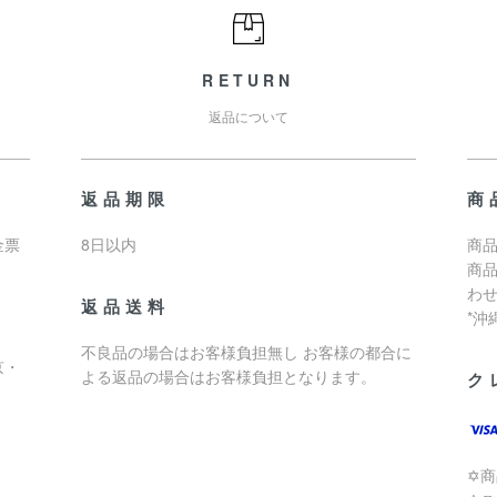
RETURN
返品について
返品期限
商
金票
8日以内
商品
商
わ
返品送料
*
不良品の場合はお客様負担無し お客様の都合に
京・
よる返品の場合はお客様負担となります。
ク
✡