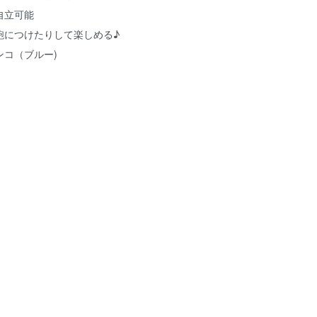
自立可能
鞄につけたりして楽しめる♪
ンコ（ブルー)