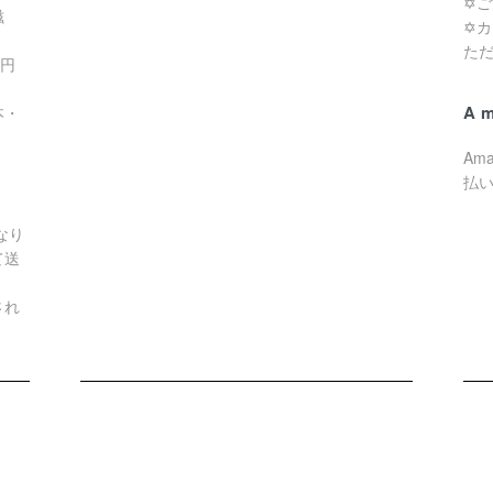
✡
滋
✡
た
0円
A
本・
Am
払
なり
て送
され