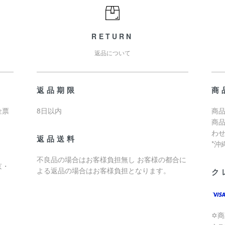
RETURN
返品について
返品期限
商
金票
8日以内
商品
商
わ
返品送料
*
不良品の場合はお客様負担無し お客様の都合に
京・
よる返品の場合はお客様負担となります。
ク
✡