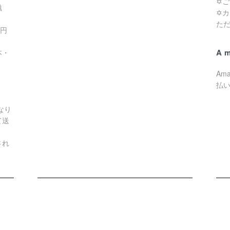
✡
滋
✡
た
0円
A
本・
Am
払
なり
て送
され