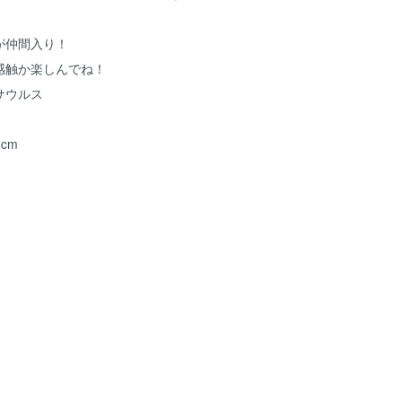
が仲間入り！
感触か楽しんでね！
サウルス
16cm