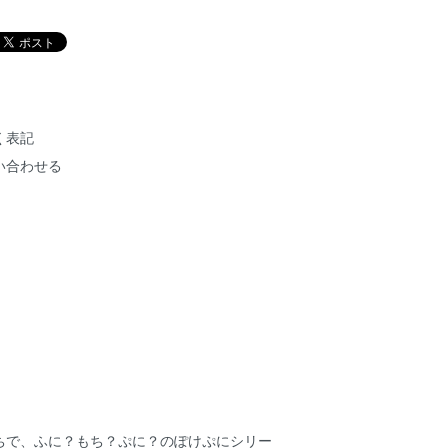
く表記
い合わせる
ちで、ふに？もち？ぷに？のぽけぷにシリー