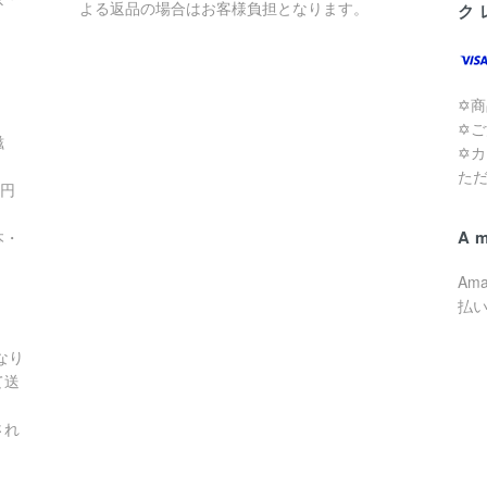
よる返品の場合はお客様負担となります。
ク
✡
✡
滋
✡
た
0円
A
本・
Am
払
なり
て送
され