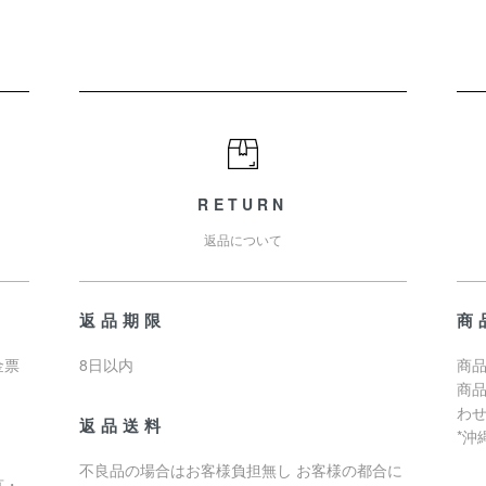
RETURN
返品について
返品期限
商
金票
8日以内
商品
商
わ
返品送料
*
不良品の場合はお客様負担無し お客様の都合に
京・