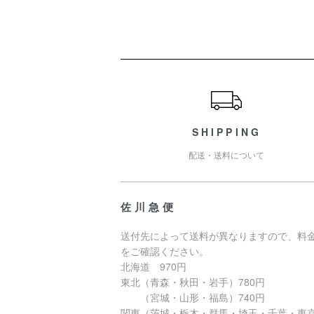
ショッピングガイド
SHIPPING
配送・送料について
佐川急便
送付先によって送料が異なりますので、料
をご確認ください。
北海道 970円
東北（青森・秋田・岩手）780円
（宮城・山形・福島）740円
関東（茨城・栃木・群馬・埼玉・千葉・東