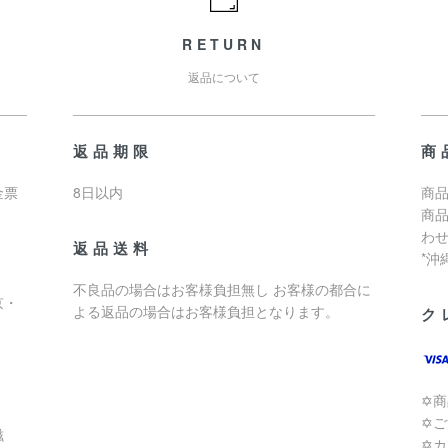
RETURN
返品について
返品期限
商
金票
8日以内
商品
商
わ
返品送料
*
不良品の場合はお客様負担無し お客様の都合に
京・
よる返品の場合はお客様負担となります。
ク
✡
✡
滋
✡