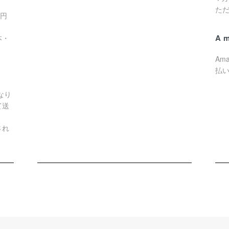
た
0円
A
本・
Am
払
なり
て送
され