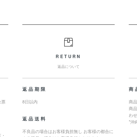
RETURN
返品について
返品期限
商
金票
8日以内
商品
商
わ
返品送料
*
不良品の場合はお客様負担無し お客様の都合に
京・