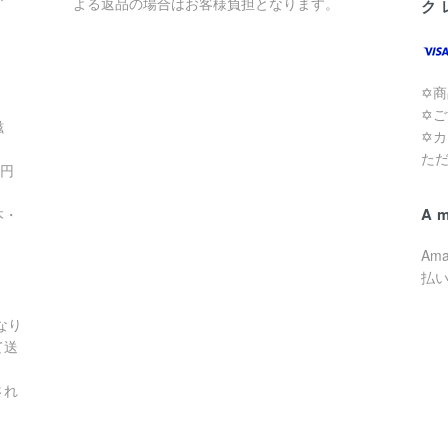
よる返品の場合はお客様負担となります。
ク
✡
✡
滋
✡
た
0円
A
本・
Am
払
なり
て送
され