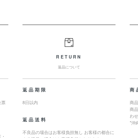
RETURN
返品について
返品期限
商
金票
8日以内
商品
商
わ
返品送料
*
不良品の場合はお客様負担無し お客様の都合に
京・