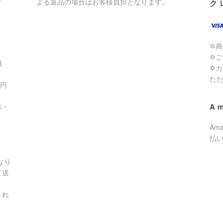
よる返品の場合はお客様負担となります。
ク
✡
✡
滋
✡
た
0円
A
本・
Am
払
なり
て送
され