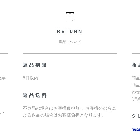
RETURN
返品について
返品期限
商
金票
8日以内
商品
商
わ
返品送料
*
不良品の場合はお客様負担無し お客様の都合に
京・
よる返品の場合はお客様負担となります。
ク