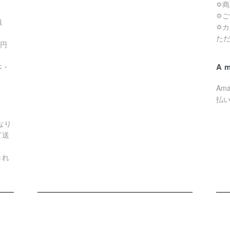
✡
✡
滋
✡
た
0円
A
本・
Am
払
なり
て送
され